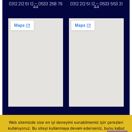
0312 212 51 12 – 0533 258 79
0312 212 51 12 – 0533 553 21
44
44
Web sitemizde size en iyi deneyimi sunabilmemiz için çerezleri
kullanıyoruz. Bu siteyi kullanmaya devam ederseniz, bunu kabul
COPYRIGHT 2023 Dentistomo. ALL RIGHTS RESERVED BY