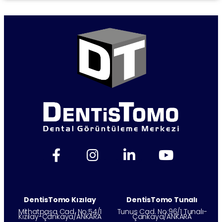
DentisTomo Kızılay
DentisTomo Tunalı
Mithatpaşa Cad. No:54/1
Tunus Cad. No:96/1 Tunalı-
Kızılay-Çankaya/ANKARA
Çankaya/ANKARA